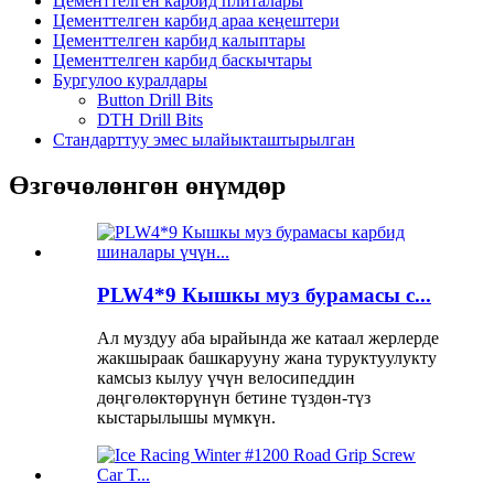
Цементтелген карбид плиталары
Цементтелген карбид араа кеңештери
Цементтелген карбид калыптары
Цементтелген карбид баскычтары
Бургулоо куралдары
Button Drill Bits
DTH Drill Bits
Стандарттуу эмес ылайыкташтырылган
Өзгөчөлөнгөн өнүмдөр
PLW4*9 Кышкы муз бурамасы c...
Ал муздуу аба ырайында же катаал жерлерде
жакшыраак башкарууну жана туруктуулукту
камсыз кылуу үчүн велосипеддин
дөңгөлөктөрүнүн бетине түздөн-түз
кыстарылышы мүмкүн.