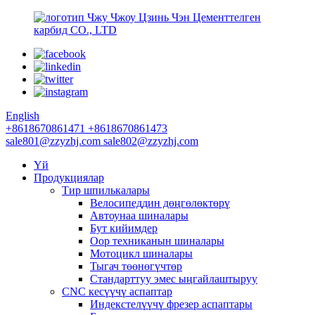
Чжу Чжоу Цзинь Чэн Цементтелген
карбид CO., LTD
English
+8618670861471
+8618670861473
sale801@zzyzhj.com
sale802@zzyzhj.com
Үй
Продукциялар
Тир шпилькалары
Велосипеддин дөңгөлөктөрү
Автоунаа шиналары
Бут кийимдер
Оор техниканын шиналары
Мотоцикл шиналары
Тыгач төөнөгүчтөр
Стандарттуу эмес ыңгайлаштыруу
CNC кесүүчү аспаптар
Индекстелүүчү фрезер аспаптары