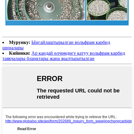
Мурунку:
Ыңгайлаштырылган вольфрам карбид
шиналары
Кийинки:
Ар кандай өлчөмдөгү катуу вольфрам карбид
таякчалары бланктары жана жылтыратылган