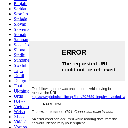
Punjabi
Serbian
Sesotho
Sinhala
Slovak
Slovenian
Somali
Samoan
Scots Gaelic
Shona
Sindhi
Sundanese
Swahili
Tajik
Tamil
Telugu
Thai
Ukrainian
Urdu
Uzbek
Vietnamese
Welsh
Xhosa
Yiddish
Yoruba