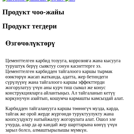
Продукт чоо-жайы
Продукт тегдери
Өзгөчөлүктөрү
Цементтелген карбид тозууга, коррозияга жана кысууга
туруштук берүү сыяктуу сонун касиеттерге ээ.
Цементтелген карбидден тайгалоого каршы тырмак
өзөктөрүн жасап жатканда, адатта, жер бетиндеги
сүрүлүүнү жана тайгалоого каршы эффекттерди
жогорулатуу үчүн аны курч тиш сымал же конус
конструкцияларга айлантыңыз. Ал тайгаланып кетүү
коркунучун азайтып, кошумча кармашты камсыздай алат.
Карбидден тайгаланууга каршы төөнөгүч музда, карда,
тайгак же орой жерде жүргөндө туруктуулукту жана
коопсуздукту натыйжалуу жогорулата алат. Ошол эле
учурда, алар да ар кандай жер шарттарына көнүү үчүн
зарыл болсо, алмаштырылышы мүмкүн.