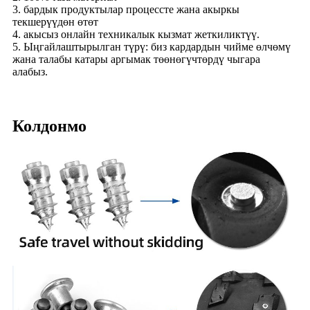
3. бардык продуктылар процессте жана акыркы
текшерүүдөн өтөт
4. акысыз онлайн техникалык кызмат жеткиликтүү.
5. Ыңгайлаштырылган түрү: биз кардардын чийме өлчөмү
жана талабы катары аргымак төөнөгүчтөрдү чыгара
алабыз.
Колдонмо