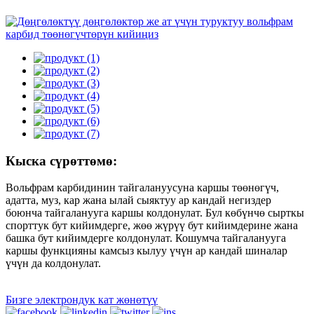
Кыска сүрөттөмө:
Вольфрам карбидинин тайгалануусуна каршы төөнөгүч,
адатта, муз, кар жана ылай сыяктуу ар кандай негиздер
боюнча тайгаланууга каршы колдонулат. Бул көбүнчө сырткы
спорттук бут кийимдерге, жөө жүрүү бут кийимдерине жана
башка бут кийимдерге колдонулат. Кошумча тайгаланууга
каршы функцияны камсыз кылуу үчүн ар кандай шиналар
үчүн да колдонулат.
Бизге электрондук кат жөнөтүү