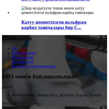
Катуу цементтелген вольфрам
карбид таякчалары бир C...
Навигация
Үй
Продукциялар
Жаңылыктар
Биз жөнүндө
Биз менен байланышыңыз
БИЗ менен байланышыңыз
Дарек:
88 Kaide Road, Hetang Strict, Жучжоу, Хунань, Кытай
Телефон: