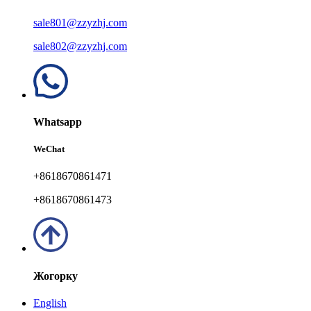
sale801@zzyzhj.com
sale802@zzyzhj.com
Whatsapp
WeChat
+8618670861471
+8618670861473
Жогорку
English