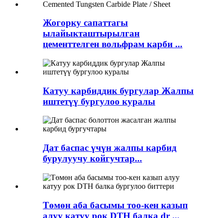
Жогорку сапаттагы
ылайыкташтырылган
цементтелген вольфрам карби ...
Катуу карбиддик бургулар Жалпы
иштетүү бургулоо куралы
Дат баспас үчүн жалпы карбид
бурулуучу койгучтар...
Төмөн аба басымы тоо-кен казып
алуу катуу рок DTH балка dr ...