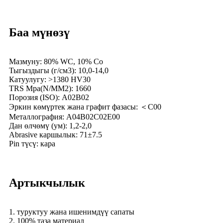
Баа мүнөзү
Мазмуну: 80% WC, 10% Co
Тыгыздыгы (г/см3): 10,0-14,0
Катуулугу: >1380 HV30
TRS Mpa(N/MM2): 1660
Порозия (ISO): A02B02
Эркин көмүртек жана графит фазасы: ＜C00
Металлография: A04B02C02E00
Дан өлчөмү (ум): 1,2-2,0
Abrasive каршылык: 71±7.5
Pin түсү: кара
Артыкчылык
1. туруктуу жана ишенимдүү сапаты
2. 100% таза материал