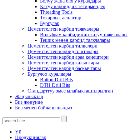
Бөлүү жана оюгу куралдары
Катуу карбиддик тегирмендер
Threading Tools
Токарлык аспаптар
Бургулар
Цементтелген карбид таякчалары
Вольфрам карбидинин катуу таякчалары
Тешик менен карбид таякчалары
Цементтелген карбид тилкелери
Цементтелген карбид плиталары
Цементтелген карбид араа кеңештери
Цементтелген карбид калыптары
Цементтелген карбид баскычтары
Бургулоо куралдары
Button Drill Bits
DTH Drill Bits
Стандарттуу эмес ылайыкташтырылган
Жаңылыктар
Биз жөнүндө
Биз менен байланышыңыз
Үй
Продукциялар