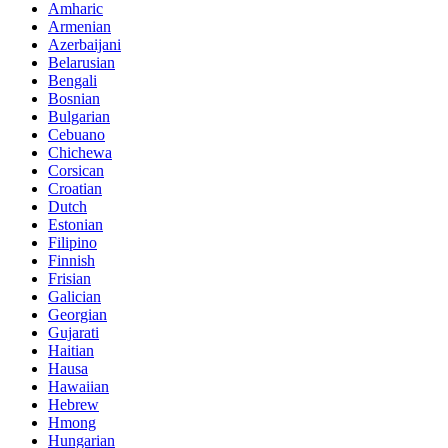
Amharic
Armenian
Azerbaijani
Belarusian
Bengali
Bosnian
Bulgarian
Cebuano
Chichewa
Corsican
Croatian
Dutch
Estonian
Filipino
Finnish
Frisian
Galician
Georgian
Gujarati
Haitian
Hausa
Hawaiian
Hebrew
Hmong
Hungarian