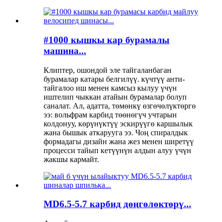
#1000 кышкы кар бурамалы
машина...
Клиптер, ошондой эле тайгаланбаган
бурамалар катары белгилүү. күчтүү анти-
тайгалоо иш менен камсыз кылуу үчүн
иштелип чыккан атайын бурамалар болуп
саналат. Ал, адатта, төмөнкү өзгөчөлүктөргө
ээ: вольфрам карбид төөнөгүч учтарын
колдонуу, көрүнүктүү эскирүүгө каршылык
жана бышык аткарууга ээ. Чоң спиралдык
формадагы дизайн жана жез менен ширетүү
процесси тайып кетүүнүн алдын алуу үчүн
жакшы кармайт.
MD6.5-5.7 карбид дөңгөлөктөрү...