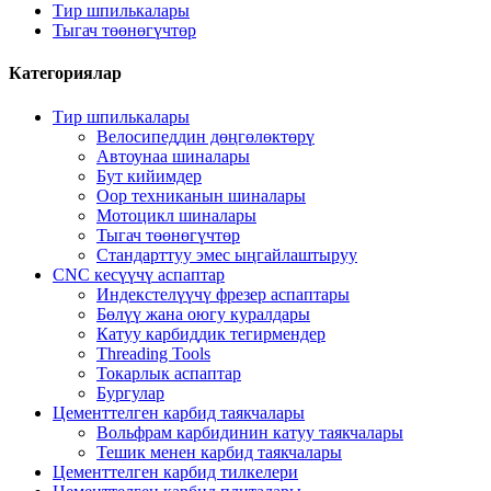
Тир шпилькалары
Тыгач төөнөгүчтөр
Категориялар
Тир шпилькалары
Велосипеддин дөңгөлөктөрү
Автоунаа шиналары
Бут кийимдер
Оор техниканын шиналары
Мотоцикл шиналары
Тыгач төөнөгүчтөр
Стандарттуу эмес ыңгайлаштыруу
CNC кесүүчү аспаптар
Индекстелүүчү фрезер аспаптары
Бөлүү жана оюгу куралдары
Катуу карбиддик тегирмендер
Threading Tools
Токарлык аспаптар
Бургулар
Цементтелген карбид таякчалары
Вольфрам карбидинин катуу таякчалары
Тешик менен карбид таякчалары
Цементтелген карбид тилкелери