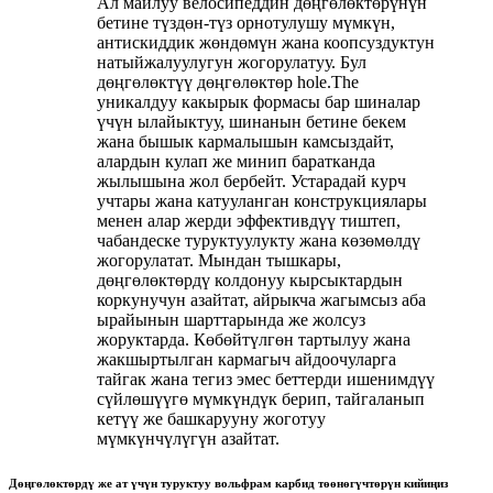
Ал майлуу велосипеддин дөңгөлөктөрүнүн
бетине түздөн-түз орнотулушу мүмкүн,
антискиддик жөндөмүн жана коопсуздуктун
натыйжалуулугун жогорулатуу. Бул
дөңгөлөктүү дөңгөлөктөр hole.The
уникалдуу какырык формасы бар шиналар
үчүн ылайыктуу, шинанын бетине бекем
жана бышык кармалышын камсыздайт,
алардын кулап же минип баратканда
жылышына жол бербейт. Устарадай курч
учтары жана катууланган конструкциялары
менен алар жерди эффективдүү тиштеп,
чабандеске туруктуулукту жана көзөмөлдү
жогорулатат. Мындан тышкары,
дөңгөлөктөрдү колдонуу кырсыктардын
коркунучун азайтат, айрыкча жагымсыз аба
ырайынын шарттарында же жолсуз
жоруктарда. Көбөйтүлгөн тартылуу жана
жакшыртылган кармагыч айдоочуларга
тайгак жана тегиз эмес беттерди ишенимдүү
сүйлөшүүгө мүмкүндүк берип, тайгаланып
кетүү же башкарууну жоготуу
мүмкүнчүлүгүн азайтат.
Дөңгөлөктөрдү же ат үчүн туруктуу вольфрам карбид төөнөгүчтөрүн кийиңиз