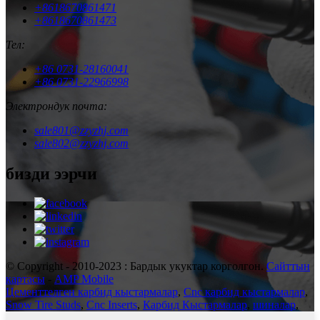
+8618670861471
+8618670861473
Тел:
+86 0731-28160041
+86 0731-22966998
Электрондук почта:
sale801@zzyzhj.com
sale802@zzyzhj.com
бизди ээрчи
© Copyright - 2010-2023 : Бардык укуктар корголгон.
Сайттын
картасы
-
AMP Mobile
Цементтелген карбид кыстармалар
,
Cnc карбид кыстармалар
,
Snow Tire Studs
,
Cnc Inserts
,
Карбид Кыстармалар
,
шиналар
,