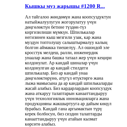
Кышкы муз жарышы #1200 R...
Ал тайгалоо жөндөмүн жана коопсуздуктун
натыйжалуулугун жогорулатуу үчүн
дөңгөлөктүн бетине түздөн-түз
киргизилиши мүмкүн. Шпилькалар
негизинен кыш мезгили узак, кар жана
муздун топтолушу салыштырмалуу калың
болгон аймакка тиешелүү. Ал ошондой эле
кросстук мелдеш, ралли, инженердик
унаалар жана башка татаал жер үчүн кеңири
колдонулат. Ар кандай шиналар үчүн
колдонулган ар кандай стилдеги
шпилькалар. Биз ар кандай унаа
дөңгөлөктөрүнө, атүгүл өтүктөргө жана
лыжа мамысына да ар кандай шпилькаларды
жасай алабыз. Биз кардарлардын коопсуздук
жана аткаруу талаптарын канааттандыруу
үчүн технологиялык инновацияларга жана
продукцияны жакшыртууга ар дайым көңүл
бурабыз. Кандай гана аргымактын түрү
керек болбосун, биз сиздин талаптарды
канааттандыруу үчүн атайын кызмат
көрсөтө алабыз.