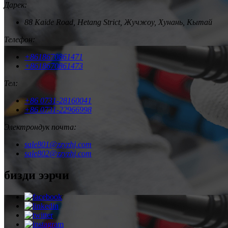
Дарек:
88 Kaide Road, Hetang Strict, Жучжоу, Хунань, Кытай
Телефон:
+8618670861471
+8618670861473
Тел:
+86 0731-28160041
+86 0731-22966998
Электрондук почта:
sale801@zzyzhj.com
sale802@zzyzhj.com
бизди ээрчи