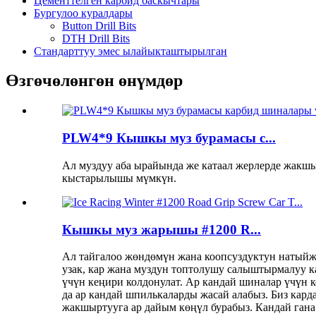
Цементтелген карбид баскычтары
Бургулоо куралдары
Button Drill Bits
DTH Drill Bits
Стандарттуу эмес ылайыкташтырылган
Өзгөчөлөнгөн өнүмдөр
PLW4*9 Кышкы муз бурамасы c...
Ал муздуу аба ырайында же катаал жерлерде жакшы
кыстарылышы мүмкүн.
Кышкы муз жарышы #1200 R...
Ал тайгалоо жөндөмүн жана коопсуздуктун натыйж
узак, кар жана муздун топтолушу салыштырмалуу к
үчүн кеңири колдонулат. Ар кандай шиналар үчүн к
да ар кандай шпилькаларды жасай алабыз. Биз кар
жакшыртууга ар дайым көңүл бурабыз. Кандай гана 