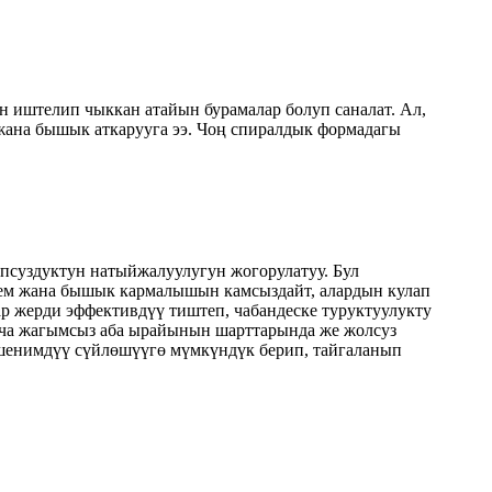
н иштелип чыккан атайын бурамалар болуп саналат. Ал,
 жана бышык аткарууга ээ. Чоң спиралдык формадагы
псуздуктун натыйжалуулугун жогорулатуу. Бул
кем жана бышык кармалышын камсыздайт, алардын кулап
р жерди эффективдүү тиштеп, чабандеске туруктуулукту
кча жагымсыз аба ырайынын шарттарында же жолсуз
ишенимдүү сүйлөшүүгө мүмкүндүк берип, тайгаланып