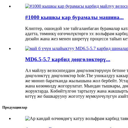
#1000 кышкы кар бурамалы машина...
Клиптер, ошондой эле тайгаланбаган бурамалар кат
адатта, төмөнкү өзгөчөлүктөргө ээ: вольфрам кар
дизайн жана жез менен ширетүү процесси тайып ке
MD6.5-5.7 карбид дөңгөлөктөрү...
Ал майлуу велосипеддин дөңгөлөктөрүнүн бетине 
дөңгөлөктүү дөңгөлөктөр hole.The уникалдуу как
же минип баратканда жылышына жол бербейт. Устар
жана көзөмөлдү жогорулатат. Мындан тышкары, дө
жоруктарда. Көбөйтүлгөн тартылуу жана жакшырты
кетүү же башкарууну жоготуу мүмкүнчүлүгүн азайт
Продукциялар