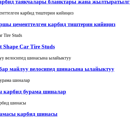
карбид таякчалары бланктары жана жылтыратылг
ршы цементтелген карбид тиштерин кийиңиз
 Shape Car Tire Studs
 бар майлуу велосипед шинасына ылайыктуу
ы карбид бурама шиналар
рамасы карбид шинасы