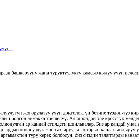
раак башкарууну жана туруктуулукту камсыз кылуу үчүн велоси
алуулугун жогорулатуу үчүн дөңгөлөктүн бетине түздөн-түз к
алың болгон аймакка тиешелүү. Ал ошондой эле кросстук мелдеш
олдонулган ар кандай стилдеги шпилькалар. Биз ар кандай унаа
дарлардын коопсуздук жана аткаруу талаптарын канааттандыруу
аргымактын түрү керек болбосун, биз сиздин талаптарды канаа