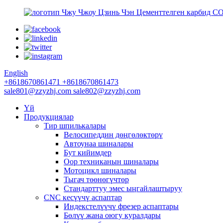
Чжу Чжоу Цзинь Чэн Цементтелген карбид CO
English
+8618670861471
+8618670861473
sale801@zzyzhj.com
sale802@zzyzhj.com
Үй
Продукциялар
Тир шпилькалары
Велосипеддин дөңгөлөктөрү
Автоунаа шиналары
Бут кийимдер
Оор техниканын шиналары
Мотоцикл шиналары
Тыгач төөнөгүчтөр
Стандарттуу эмес ыңгайлаштыруу
CNC кесүүчү аспаптар
Индекстелүүчү фрезер аспаптары
Бөлүү жана оюгу куралдары