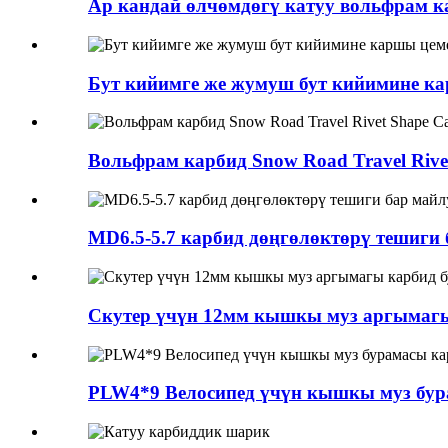
Ар кандай өлчөмдөгү катуу вольфрам 
Бут кийимге же жумуш бут кийимине ка
Вольфрам карбид Snow Road Travel Rivet
MD6.5-5.7 карбид дөңгөлөктөрү тешиги
Скутер үчүн 12мм кышкы муз аргымаг
PLW4*9 Велосипед үчүн кышкы муз бу