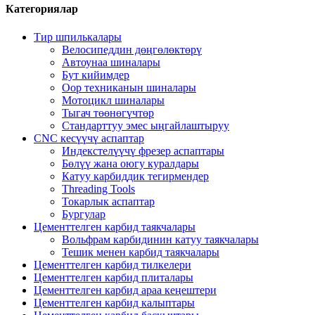
Категориялар
Тир шпилькалары
Велосипеддин дөңгөлөктөрү
Автоунаа шиналары
Бут кийимдер
Оор техниканын шиналары
Мотоцикл шиналары
Тыгач төөнөгүчтөр
Стандарттуу эмес ыңгайлаштыруу
CNC кесүүчү аспаптар
Индекстелүүчү фрезер аспаптары
Бөлүү жана оюгу куралдары
Катуу карбиддик тегирмендер
Threading Tools
Токарлык аспаптар
Бургулар
Цементтелген карбид таякчалары
Вольфрам карбидинин катуу таякчалары
Тешик менен карбид таякчалары
Цементтелген карбид тилкелери
Цементтелген карбид плиталары
Цементтелген карбид араа кеңештери
Цементтелген карбид калыптары