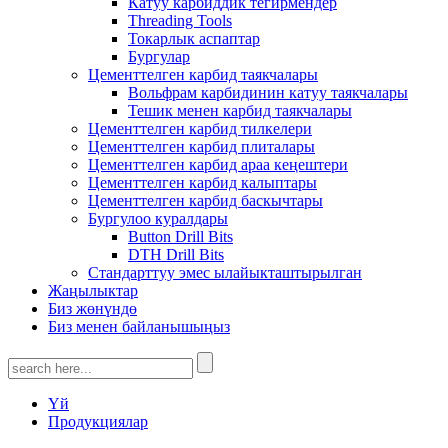
Катуу карбиддик тегирмендер
Threading Tools
Токарлык аспаптар
Бургулар
Цементтелген карбид таякчалары
Вольфрам карбидинин катуу таякчалары
Тешик менен карбид таякчалары
Цементтелген карбид тилкелери
Цементтелген карбид плиталары
Цементтелген карбид араа кеңештери
Цементтелген карбид калыптары
Цементтелген карбид баскычтары
Бургулоо куралдары
Button Drill Bits
DTH Drill Bits
Стандарттуу эмес ылайыкташтырылган
Жаңылыктар
Биз жөнүндө
Биз менен байланышыңыз
Үй
Продукциялар