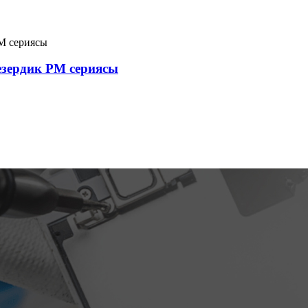
зердик PM сериясы