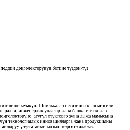
педдин дөңгөлөктөрүнүн бетине түздөн-түз
иргизилиши мүмкүн. Шпилькалар негизинен кыш мезгили
, ралли, инженердик унаалар жана башка татаал жер
 дөңгөлөктөрүнө, атүгүл өтүктөргө жана лыжа мамысына
 үчүн технологиялык инновацияларга жана продукцияны
ттандыруу үчүн атайын кызмат көрсөтө алабыз.