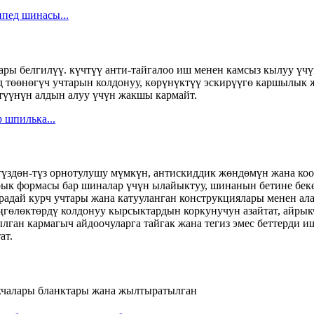
ары белгилүү. күчтүү анти-тайгалоо иш менен камсыз кылуу үчү
бид төөнөгүч учтарын колдонуу, көрүнүктүү эскирүүгө каршылык
түүнүн алдын алуу үчүн жакшы кармайт.
түздөн-түз орнотулушу мүмкүн, антискиддик жөндөмүн жана коо
ырык формасы бар шиналар үчүн ылайыктуу, шинанын бетине бе
адай курч учтары жана катууланган конструкциялары менен ала
ңгөлөктөрдү колдонуу кырсыктардын коркунучун азайтат, айры
лган кармагыч айдоочуларга тайгак жана тегиз эмес беттерди 
ат.