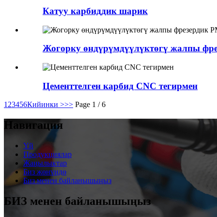
Катуу карбиддик шарик
Жогорку өндүрүмдүүлүктөгү жалпы фре
Цементтелген карбид CNC тегирмен
1
2
3
4
5
6
Кийинки >
>>
Page 1 / 6
Навигация
Үй
Продукциялар
Жаңылыктар
Биз жөнүндө
Биз менен байланышыңыз
БИЗ менен байланышыңыз