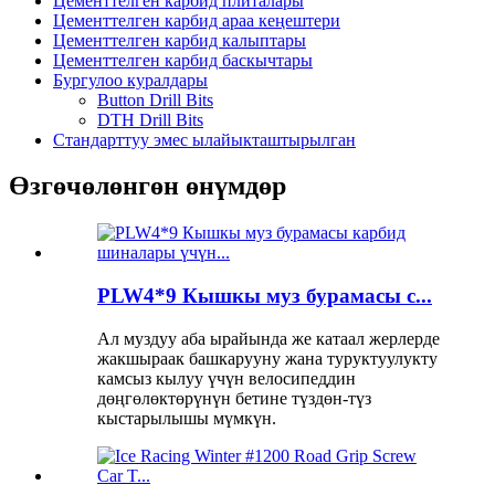
Цементтелген карбид плиталары
Цементтелген карбид араа кеңештери
Цементтелген карбид калыптары
Цементтелген карбид баскычтары
Бургулоо куралдары
Button Drill Bits
DTH Drill Bits
Стандарттуу эмес ылайыкташтырылган
Өзгөчөлөнгөн өнүмдөр
PLW4*9 Кышкы муз бурамасы c...
Ал муздуу аба ырайында же катаал жерлерде
жакшыраак башкарууну жана туруктуулукту
камсыз кылуу үчүн велосипеддин
дөңгөлөктөрүнүн бетине түздөн-түз
кыстарылышы мүмкүн.