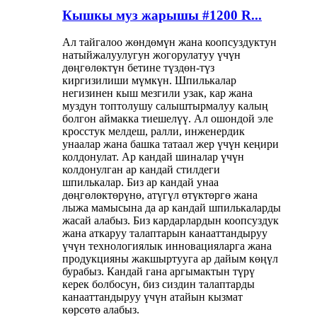
Кышкы муз жарышы #1200 R...
Ал тайгалоо жөндөмүн жана коопсуздуктун
натыйжалуулугун жогорулатуу үчүн
дөңгөлөктүн бетине түздөн-түз
киргизилиши мүмкүн. Шпилькалар
негизинен кыш мезгили узак, кар жана
муздун топтолушу салыштырмалуу калың
болгон аймакка тиешелүү. Ал ошондой эле
кросстук мелдеш, ралли, инженердик
унаалар жана башка татаал жер үчүн кеңири
колдонулат. Ар кандай шиналар үчүн
колдонулган ар кандай стилдеги
шпилькалар. Биз ар кандай унаа
дөңгөлөктөрүнө, атүгүл өтүктөргө жана
лыжа мамысына да ар кандай шпилькаларды
жасай алабыз. Биз кардарлардын коопсуздук
жана аткаруу талаптарын канааттандыруу
үчүн технологиялык инновацияларга жана
продукцияны жакшыртууга ар дайым көңүл
бурабыз. Кандай гана аргымактын түрү
керек болбосун, биз сиздин талаптарды
канааттандыруу үчүн атайын кызмат
көрсөтө алабыз.