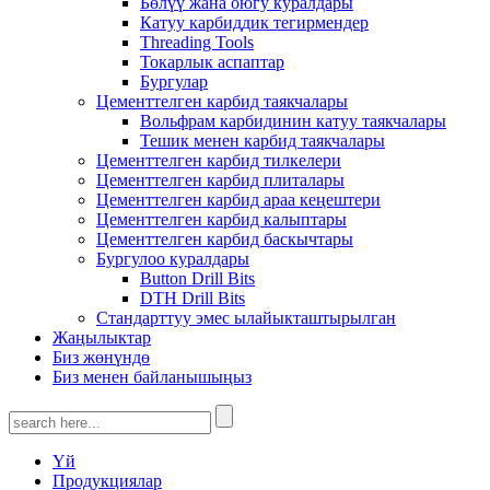
Бөлүү жана оюгу куралдары
Катуу карбиддик тегирмендер
Threading Tools
Токарлык аспаптар
Бургулар
Цементтелген карбид таякчалары
Вольфрам карбидинин катуу таякчалары
Тешик менен карбид таякчалары
Цементтелген карбид тилкелери
Цементтелген карбид плиталары
Цементтелген карбид араа кеңештери
Цементтелген карбид калыптары
Цементтелген карбид баскычтары
Бургулоо куралдары
Button Drill Bits
DTH Drill Bits
Стандарттуу эмес ылайыкташтырылган
Жаңылыктар
Биз жөнүндө
Биз менен байланышыңыз
Үй
Продукциялар