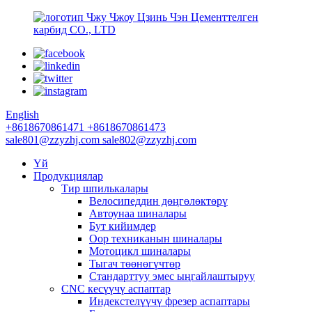
Чжу Чжоу Цзинь Чэн Цементтелген
карбид CO., LTD
English
+8618670861471
+8618670861473
sale801@zzyzhj.com
sale802@zzyzhj.com
Үй
Продукциялар
Тир шпилькалары
Велосипеддин дөңгөлөктөрү
Автоунаа шиналары
Бут кийимдер
Оор техниканын шиналары
Мотоцикл шиналары
Тыгач төөнөгүчтөр
Стандарттуу эмес ыңгайлаштыруу
CNC кесүүчү аспаптар
Индекстелүүчү фрезер аспаптары