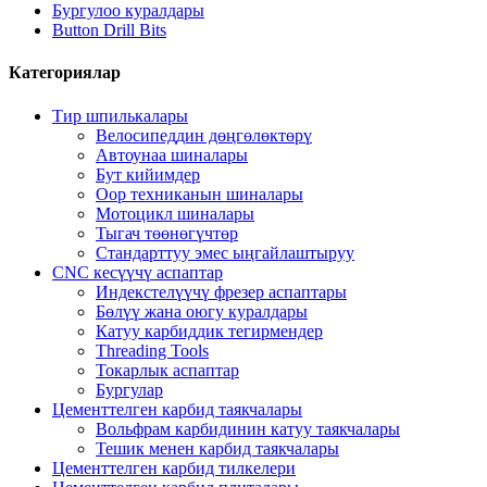
Бургулоо куралдары
Button Drill Bits
Категориялар
Тир шпилькалары
Велосипеддин дөңгөлөктөрү
Автоунаа шиналары
Бут кийимдер
Оор техниканын шиналары
Мотоцикл шиналары
Тыгач төөнөгүчтөр
Стандарттуу эмес ыңгайлаштыруу
CNC кесүүчү аспаптар
Индекстелүүчү фрезер аспаптары
Бөлүү жана оюгу куралдары
Катуу карбиддик тегирмендер
Threading Tools
Токарлык аспаптар
Бургулар
Цементтелген карбид таякчалары
Вольфрам карбидинин катуу таякчалары
Тешик менен карбид таякчалары
Цементтелген карбид тилкелери