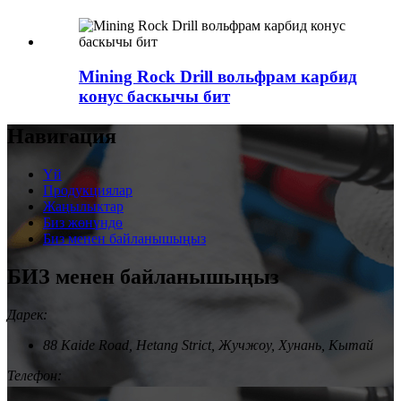
Mining Rock Drill вольфрам карбид
конус баскычы бит
Навигация
Үй
Продукциялар
Жаңылыктар
Биз жөнүндө
Биз менен байланышыңыз
БИЗ менен байланышыңыз
Дарек:
88 Kaide Road, Hetang Strict, Жучжоу, Хунань, Кытай
Телефон: