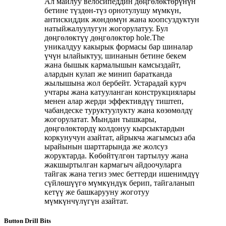
Ал майлуу велосипеддин дөңгөлөктөрүнүн
бетине түздөн-түз орнотулушу мүмкүн,
антискиддик жөндөмүн жана коопсуздуктун
натыйжалуулугун жогорулатуу. Бул
дөңгөлөктүү дөңгөлөктөр hole.The
уникалдуу какырык формасы бар шиналар
үчүн ылайыктуу, шинанын бетине бекем
жана бышык кармалышын камсыздайт,
алардын кулап же минип баратканда
жылышына жол бербейт. Устарадай курч
учтары жана катууланган конструкциялары
менен алар жерди эффективдүү тиштеп,
чабандеске туруктуулукту жана көзөмөлдү
жогорулатат. Мындан тышкары,
дөңгөлөктөрдү колдонуу кырсыктардын
коркунучун азайтат, айрыкча жагымсыз аба
ырайынын шарттарында же жолсуз
жоруктарда. Көбөйтүлгөн тартылуу жана
жакшыртылган кармагыч айдоочуларга
тайгак жана тегиз эмес беттерди ишенимдүү
сүйлөшүүгө мүмкүндүк берип, тайгаланып
кетүү же башкарууну жоготуу
мүмкүнчүлүгүн азайтат.
Button Drill Bits