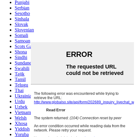
Punjabi
Serbian
Sesotho
Sinhala
Slovak
Slovenian
Somali
Samoan
Scots Gaelic
Shona
Sindhi
Sundanese
Swahili
Tajik
Tamil
Telugu
Thai
Ukrainian
Urdu
Uzbek
Vietnamese
Welsh
Xhosa
Yiddish
Yoruba