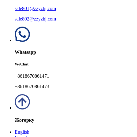
sale801@zzyzhj.com
sale802@zzyzhj.com
Whatsapp
WeChat
+8618670861471
+8618670861473
Жогорку
English