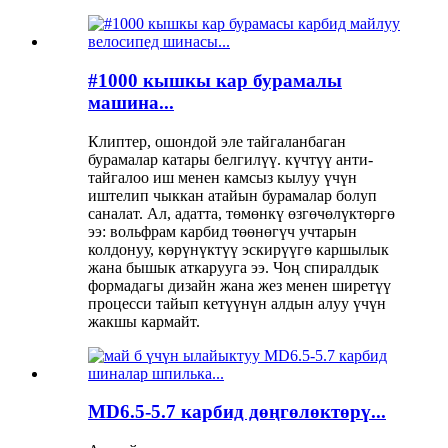
#1000 кышкы кар бурамалы
машина...
Клиптер, ошондой эле тайгаланбаган
бурамалар катары белгилүү. күчтүү анти-
тайгалоо иш менен камсыз кылуу үчүн
иштелип чыккан атайын бурамалар болуп
саналат. Ал, адатта, төмөнкү өзгөчөлүктөргө
ээ: вольфрам карбид төөнөгүч учтарын
колдонуу, көрүнүктүү эскирүүгө каршылык
жана бышык аткарууга ээ. Чоң спиралдык
формадагы дизайн жана жез менен ширетүү
процесси тайып кетүүнүн алдын алуу үчүн
жакшы кармайт.
MD6.5-5.7 карбид дөңгөлөктөрү...