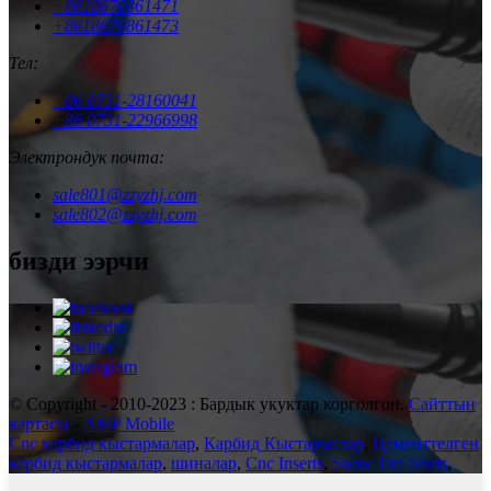
+8618670861471
+8618670861473
Тел:
+86 0731-28160041
+86 0731-22966998
Электрондук почта:
sale801@zzyzhj.com
sale802@zzyzhj.com
бизди ээрчи
© Copyright - 2010-2023 : Бардык укуктар корголгон.
Сайттын
картасы
-
AMP Mobile
Cnc карбид кыстармалар
,
Карбид Кыстармалар
,
Цементтелген
карбид кыстармалар
,
шиналар
,
Cnc Inserts
,
Snow Tire Studs
,